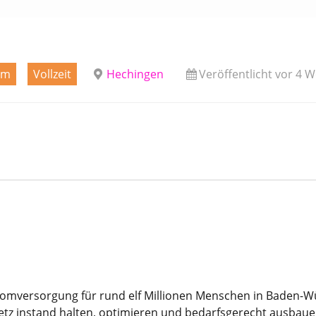
um
Vollzeit
Hechingen
Veröffentlicht vor 4 
romversorgung für rund elf Millionen Menschen in Baden-Wür
z instand halten, optimieren und bedarfsgerecht ausbaue