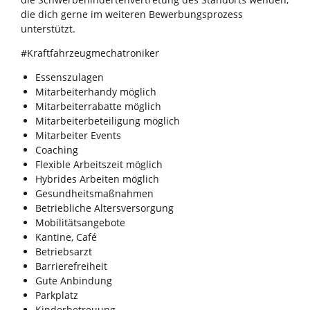
die dich gerne im weiteren Bewerbungsprozess
unterstützt.
#Kraftfahrzeugmechatroniker
Essens­zulagen
Mit­arbeiter­handy möglich
Mit­arbeiter­rabatte möglich
Mit­arbeiter­beteili­gung möglich
Mit­arbeiter Events
Coaching
Flexible Arbeits­zeit möglich
Hybrides Arbeiten möglich
Gesund­heits­maß­nahmen
Betrieb­liche Alters­ver­sorgung
Mobilitäts­angebote
Kantine, Café
Betriebs­arzt
Barriere­frei­heit
Gute An­bindung
Park­platz
Kinder­betreuung