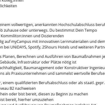
 Kolleg:innen
lichkeiten
t einem vollwertigen, anerkannten Hochschulabschluss beruf
ob zuhause oder unterwegs. Du bestimmst Dein Tempo
it Kommiliton:innen und Dozierenden
dig auf myCampus mit innovativen Lernmaterialien und dem
ten bei UNiDAYS, Spotify, 25hours Hotels und weiteren Partn
das Planen, Berechnen und Ausführen von Baumaßnahmen jeg
 Gebäude, Infrastruktur oder Plätze nötig ist
achhaltigkeit, Baumanagement oder Konstruktiver Ingenieu
uns als Praxisunternehmen und sammelst wertvolle Berufser
, einem qualifizierten Berufsabschluss oder als staatl. gepr.
iveau B2 nachweisen
chein oder bist bereit, diesen zu Beginn zu machen
st bereit, hierher umzuziehen