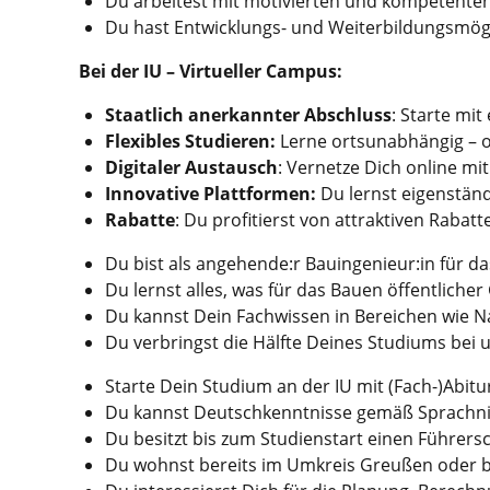
Du arbeitest mit motivierten und kompetenten
Du hast Entwicklungs- und Weiterbildungsmög
Bei der IU – Virtueller Campus:
Staatlich anerkannter Abschluss
: Starte mi
Flexibles Studieren:
Lerne ortsunabhängig – 
Digitaler Austausch
: Vernetze Dich online m
Innovative Plattformen:
Du lernst eigenstän
Rabatte
: Du profitierst von attraktiven Rabat
Du bist als angehende:r Bauingenieur:in für 
Du lernst alles, was für das Bauen öffentlicher
Du kannst Dein Fachwissen in Bereichen wie N
Du verbringst die Hälfte Deines Studiums bei 
Starte Dein Studium an der IU mit (Fach-)Abitur
Du kannst Deutschkenntnisse gemäß Sprachn
Du besitzt bis zum Studienstart einen Führers
Du wohnst bereits im Umkreis Greußen oder bi