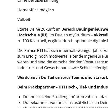
Ohne Berufserfahrung
Homeoffice möglich
Vollzeit
Starte Deine Zukunft im Bereich
Bauingenieurw
Hochschule (IU).
Im Dualen myStudium –
akkredi
zu 100 % virtuell, ergänzt durch optionale digitale
Die
Firma HTI
hat sich innerhalb weniger Jahre 
zum Erfolg, hoch motivierte leitende Ingenieure 
waren und sind die entscheidenden Voraussetzung
Industrie- und Gewerbebau sowie Schlüsselfertig
Werde
auch Du Teil unseres Teams und starte b
Beim Praxispartner – HTI Hoch-, Tief- und Ind
Du musst keine Studiengebühren zahlen – da
Du bekommst von uns ein zusätzliches an Dei