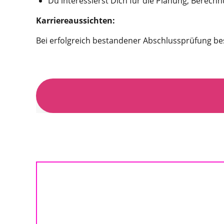
Du interessierst Dich für die Planung, Bere
Karrierea
ussichten:
Bei erfolgreich bestandener Abschlussprüfung bes