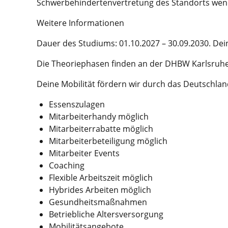
Schwerbehindertenvertretung des Standorts wend
Weitere Informationen
Dauer des Studiums: 01.10.2027 – 30.09.2030. Dei
Die Theoriephasen finden an der DHBW Karlsruhe s
Deine Mobilität fördern wir durch das Deutschland
Essens­zulagen
Mit­arbeiter­handy möglich
Mit­arbeiter­rabatte möglich
Mit­arbeiter­beteili­gung möglich
Mit­arbeiter Events
Coaching
Flexible Arbeits­zeit möglich
Hybrides Arbeiten möglich
Gesund­heits­maß­nahmen
Betrieb­liche Alters­ver­sorgung
Mobilitäts­angebote