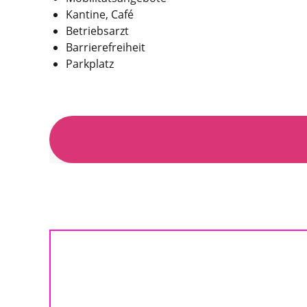
Kantine, Café
Betriebs­arzt
Barriere­frei­heit
Park­platz