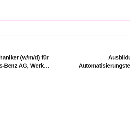
aniker (w/m/d) für
Ausbild
es-Benz AG, Werk
Automatisierungst
ptember 2027
Rastatt, Au