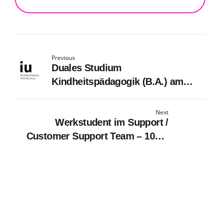
Previous
Duales Studium
Kindheitspädagogik (B.A.) am
virtuellen Campus - SKCM
Kindergarten GmbH
Next
Werkstudent im Support /
Customer Support Team – 100%
Remote (m/w/d)