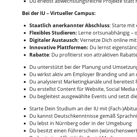
Du erlebst abwechslungsreiche Projekte stat
Bei der IU – Virtueller Campus:
Staatlich anerkannter Abschluss
: Starte mi
Flexibles Studieren:
Lerne ortsunabhängig – 
Digitaler Austausch
: Vernetze Dich online m
Innovative Plattformen:
Du lernst eigenstän
Rabatte
: Du profitierst von attraktiven Rabat
Du unterstützt bei der Planung und Umsetzu
Du wirkst aktiv am Employer Branding und an 
Du analysierst Marketingkanäle und bereitest
Du erstellst Content für Website, Social Me
Du begleitest ausgewählte Events und setzt di
Starte Dein Studium an der IU mit (Fach-)Abitur
Du kannst Deutschkenntnisse gemäß Sprachn
Du lebst in Nürnberg oder in der Umgebung
Du besitzt einen Führerschein (wünschenswert