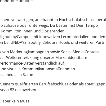
t monotone Routine
t einem vollwertigen, anerkannten Hochschulabschluss beruf
ob zuhause oder unterwegs. Du bestimmst Dein Tempo
it Kommiliton:innen und Dozierenden
dig auf myCampus mit innovativen Lernmaterialien und dem
ten bei UNiDAYS, Spotify, 25hours Hotels und weiteren Partn
ng von Marketingkampagnen sowie Social-Media-Content
der Weiterentwicklung unserer Markenidentität mit
 Performance-Daten verständlich auf
dia und visuelle Kommunikationsmaßnahmen
ese medial in Szene
, einem qualifizierten Berufsabschluss oder als staatl. gepr.
iveau B2 nachweisen
, aber kein Muss)