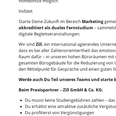
Homeoffice möglich
Vollzeit
Starte Deine Zukunft im Bereich
Marketing
gemei
akkreditiert als duales Fernstudium
– sammelst 
digitale Begleitveranstaltungen.
Wir sind
Zill
, ein international agierendes Unter
dass es bei aller Zahlenorientiertheit das emotion
Raum dafür – in unseren hohen Büroräumen mit mo
gesamten Bürogebäude für die Reduzierung von Um
den Mittelpunkt für Gespräche und einen guten St
Werde
auch Du Teil unseres Teams und starte b
Beim Praxispartner – Zill GmbH & Co. KG:
Du musst keine Studiengebühren zahlen – da
Du erhältst eine attraktive zusätzliche Vergüt
Du profitierst von Vergünstigungen