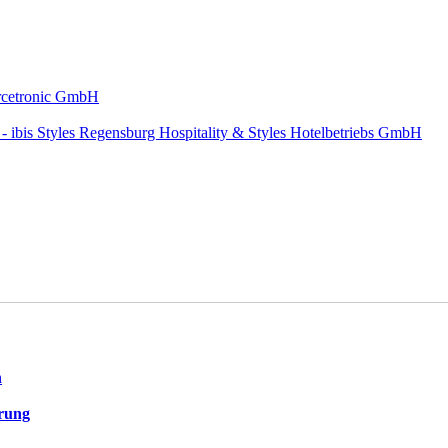
urcetronic GmbH
 ibis Styles Regensburg Hospitality & Styles Hotelbetriebs GmbH
n
rung