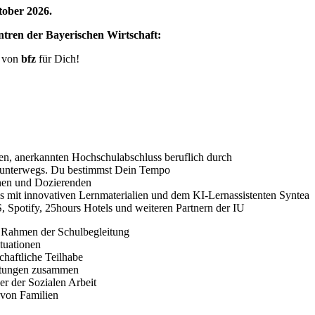
ktober
2026.
ntren der Bayerischen Wirtschaft:
r von
bfz
für Dich!
gen, anerkannten Hochschulabschluss beruflich durch
 unterwegs. Du bestimmst Dein Tempo
nnen und Dozierenden
s mit innovativen Lernmaterialien und dem KI‑Lernassistenten Syntea
, Spotify, 25hours Hotels und weiteren Partnern der IU
m Rahmen der Schulbegleitung
ituationen
chaftliche Teilhabe
chtungen zusammen
er der Sozialen Arbeit
 von Familien