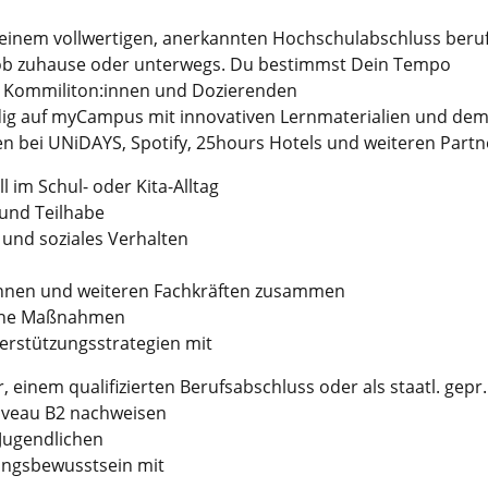
 einem vollwertigen, anerkannten Hochschulabschluss beruf
ob zuhause oder unterwegs. Du bestimmst Dein Tempo
it Kommiliton:innen und Dozierenden
ndig auf myCampus mit innovativen Lernmaterialien und dem
ten bei UNiDAYS, Spotify, 25hours Hotels und weiteren Partn
l im Schul- oder Kita-Alltag
 und Teilhabe
 und soziales Verhalten
r:innen und weiteren Fachkräften zusammen
sche Maßnahmen
terstützungsstrategien mit
, einem qualifizierten Berufsabschluss oder als staatl. gepr.
iveau B2 nachweisen
 Jugendlichen
ungsbewusstsein mit