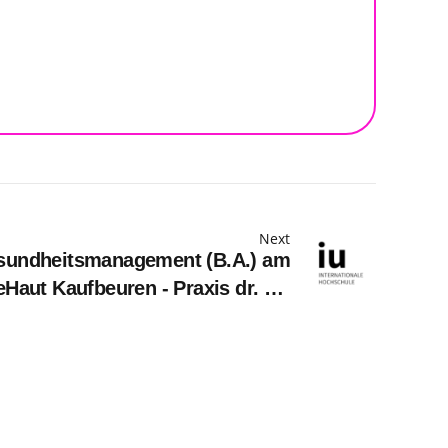
Next
sundheitsmanagement (B.A.) am
eHaut Kaufbeuren - Praxis dr. sc.
dr. med. Maja Grahovac