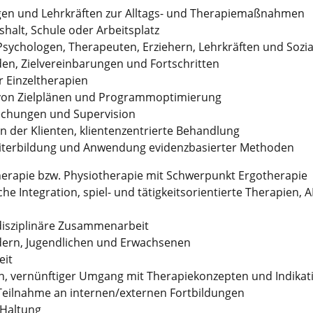
igen und Lehrkräften zur Alltags- und Therapiemaßnahmen
halt, Schule oder Arbeitsplatz
Psychologen, Therapeuten, Erziehern, Lehrkräften und Sozi
en, Zielvereinbarungen und Fortschritten
 Einzeltherapien
von Zielplänen und Programmoptimierung
echungen und Supervision
n der Klienten, klientenzentrierte Behandlung
eiterbildung und Anwendung evidenzbasierter Methoden
erapie bzw. Physiotherapie mit Schwerpunkt Ergotherapie
e Integration, spiel- und tätigkeitsorientierte Therapien, 
rdisziplinäre Zusammenarbeit
ndern, Jugendlichen und Erwachsenen
eit
n, vernünftiger Umgang mit Therapiekonzepten und Indikat
; Teilnahme an internen/externen Fortbildungen
e Haltung