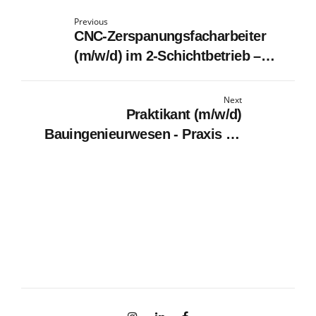
Previous
CNC-Zerspanungsfacharbeiter
(m/w/d) im 2-Schichtbetrieb –
moderne Technik & familiäres
Umfeld
Next
Praktikant (m/w/d)
Bauingenieurwesen - Praxis im
Tunnelbau vor Ort