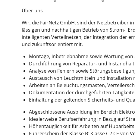
Über uns
Wir, die FairNetz GmbH, sind der Netz­betreiber 
lässigen und nach­haltigen Betrieb von Strom-, Er
intelligenten Verteil­netzen, der Integration der er
und zukunfts­orientiert mit.
Montage, Inbetriebnahme sowie Wartung von S
Durchführung von Reparatur- und Instand­halt
Analyse von Fehlern sowie Störungs­beseitigun
Austausch von Leuchtmitteln und Installation
Arbeiten an Beleuchtungsmasten, Verteiler­sc
Dokumentation der durchgeführten Tätigkeite
Einhaltung der geltenden Sicher­heits- und Qua
Abgeschlossene Ausbildung im Bereich Elektro­tec
Idealerweise Berufserfahrung in Bezug auf St
Höhentauglichkeit für Arbeiten auf Hub­arbeit
Führerschein der Klasse B; Klasse C / CE von Vo