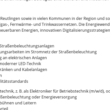
in Reutlingen sowie in vielen Kommunen in der Region und so
dgas-, Fernwärme- und Trink­wasser­netzen. Die Energie­wen
neuer­baren Energien, inno­vativen Digi­tali­sierungs­strategi
traßen­beleuchtungs­anlagen
ungs­arbeiten im Strom­netz der Straßen­beleuchtung
g an elektrischen Anlagen
 moderner LED-Technik
hränken und Kabel­anlagen
n
litäts­standards
hnik, z. B. als Elektro­niker für Betriebs­technik (m/w/d), od
raßen­beleuchtung oder Energie­versorgung
s­bühnen und Leitern
rteil