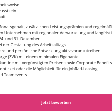
beits­weise
wusstsein
haft
. Monatsgehalt, zusätzlichen Leistungs­prämien und regel­m
ten Unternehmen mit regionaler Verwurzelung und lang­frist
 24. und 31. Dezember
i der Gestaltung des Arbeits­alltags
re und persönliche Entwicklung aktiv voranzutreiben
sorge (ZVK) mit einem minimalen Eigenanteil
ntine mit vergünstigten Preisen sowie Corporate Benefits
bticket oder die Möglichkeit für ein JobRad-Leasing
und Teamevents