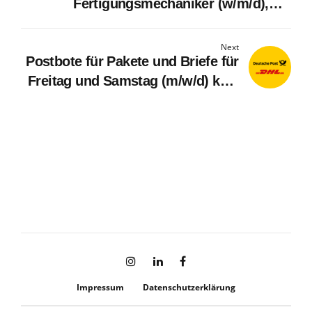
Fertigungsmechaniker (w/m/d),
Mercedes-Benz AG, Werk Rastatt,
Ausbildungsbeginn September
Next
Postbote für Pakete und Briefe für
2027
Freitag und Samstag (m/w/d) kein
Minijob
Impressum
Datenschutzerklärung