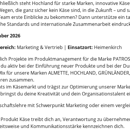
ießlich steht Hochland für starke Marken, innovative Käse
gen, die ganz sicher kein Käse sind, in die Zukunft – und 
 Team erste Einblicke zu bekommen? Dann unterstütze ein t
he Standards und internationale Zusammenarbeit eindrucks
mber 2026
ereich:
Marketing & Vertrieb |
Einsatzort:
Heimenkirch
tlich Projekte im Produktmanagement für die Marke PATROS
 du aktiv bei der Einführung neuer Produkte und bei der D
-Mix für unsere Marken ALMETTE, HOCHLAND, GRÜNLÄNDER, 
turen zusammen.
ghts im Käsemarkt und trägst zur Optimierung unserer Mar
ringst du deine Kreativität und dein Organisationstalent ei
tschaftslehre mit Schwerpunkt Marketing oder einem vergl
Produkt Käse treibt dich an, Verantwortung zu übernehmen
beitsweise und Kommunikationsstärke kennzeichnen dich.