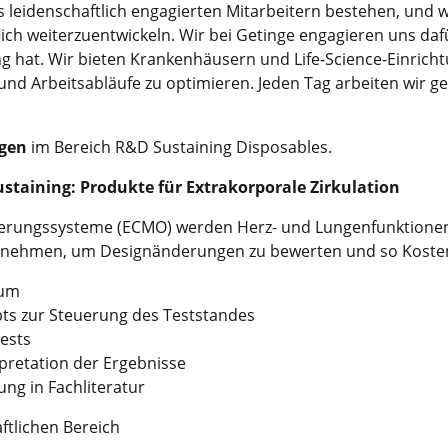
us leidenschaftlich engagierten Mitarbeitern bestehen, und 
flich weiterzuentwickeln. Wir bei Getinge engagieren uns d
 hat. Wir bieten Krankenhäusern und Life-Science-Einrich
n und Arbeitsabläufe zu optimieren. Jeden Tag arbeiten wir 
ngen
im Bereich R&D Sustaining Disposables.
staining: Produkte für Extrakorporale Zirkulation
ungssysteme (ECMO) werden Herz- und Lungenfunktionen unte
zu nehmen, um Designänderungen zu bewerten und so Kosten
kum
pts zur Steuerung des Teststandes
ests
rpretation der Ergebnisse
ng in Fachliteratur
tlichen Bereich