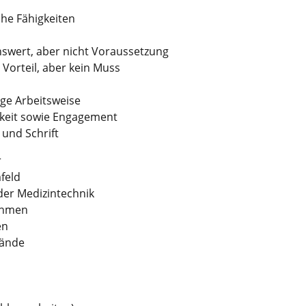
he Fähigkeiten
swert, aber nicht Voraussetzung
orteil, aber kein Muss
ige Arbeitsweise
keit sowie Engagement
und Schrift
r
feld
der Medizintechnik
ehmen
en
lände