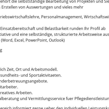
gehört die selbstständige Bearbeitung von Projekten und Si
as Erstellen von Auswertungen und vieles mehr
etriebswirtschaftslehre, Personalmanagement, Wirtschaftsw
insatzbereitschaft und Belastbarkeit runden Ihr Profil ab
tiative und eine selbständige, strukturierte Arbeitsweise au
(Word, Excel, PowerPoint, Outlook)
ng
tlich Zeit, Ort und Arbeitsmodell.
esundheits- und Sportaktivitaeten.
Kinderbetreuungsangebote.
tarbeiter.
kreatives Arbeiten.
ialberatung und Vermittlungsservice fuer Pflegedienstleistu
ereich informiert gerne ueber den individuellen Leistungska