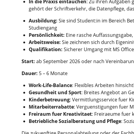
In die Praxis eintauchen
: Zu ihren Aufgaben 
gehört der Schriftverkehr, die Datenpflege, d
Ausbildung:
Sie sind Student:in im Bereich B
Studiengang
Persönlichkeit:
Eine rasche Auffassungsgabe, E
Arbeitsweise:
Sie zeichnen sich durch Eigenini
Qualifikation:
Sicherer Umgang mit MS Office 
Start:
ab September 2026 oder nach Vereinbaru
Dauer:
5 – 6 Monate
Work-Life-Balance
: Flexibles Arbeiten hinsich
Gesundheit und Sport
: Breites Angebot an G
Kinderbetreuung
: Vermittlungsservice fuer 
Mitarbeiterrabatte
: Verguenstigungen fuer Mi
Freiraum fuer Kreativitaet
: Freiraeume fuer 
Betriebliche Sozialberatung und Pflege
: Soz
Die zukuenftige Personalabteilung oder der Fachb