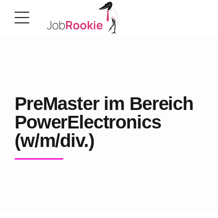
PreMaster im Bereich
PowerElectronics
(w/m/div.)