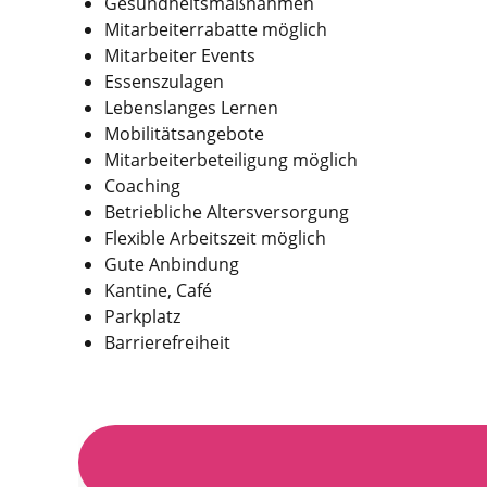
Gesund­heits­maß­nahmen
Mit­arbeiter­rabatte möglich
Mit­arbeiter Events
Essens­zulagen
Lebens­langes Lernen
Mobilitäts­angebote
Mit­arbeiter­beteili­gung möglich
Coaching
Betrieb­liche Alters­ver­sorgung
Flexible Arbeits­zeit möglich
Gute An­bindung
Kantine, Café
Park­platz
Barriere­frei­heit