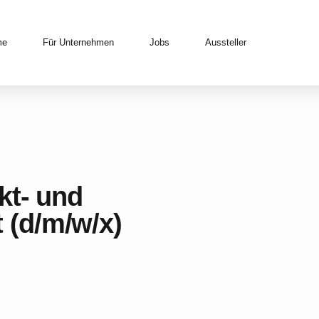
me
Für Unternehmen
Jobs
Aussteller
kt- und
(d/m/w/x)