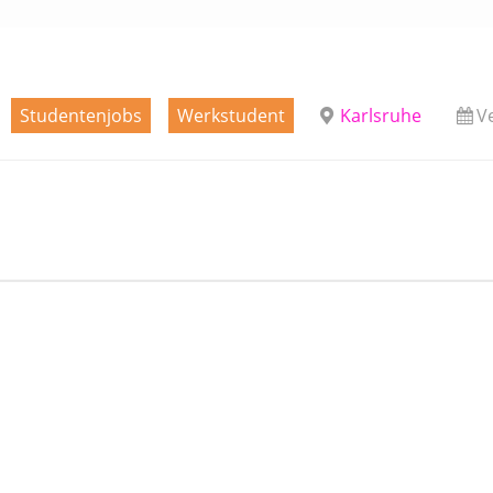
Studentenjobs
Werkstudent
Karlsruhe
V