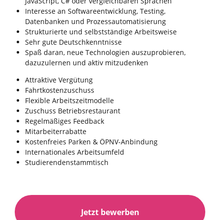
JavaScript, C# oder vergleichbaren Sprachen
Interesse an Softwareentwicklung, Testing,
Datenbanken und Prozessautomatisierung
Strukturierte und selbstständige Arbeitsweise
Sehr gute Deutschkenntnisse
Spaß daran, neue Technologien auszuprobieren,
dazuzulernen und aktiv mitzudenken
Attraktive Vergütung
Fahrtkosten­zuschuss
Flexible Arbeits­zeit­modelle
Zuschuss Betriebs­restaurant
Regelmäßiges Feedback
Mitarbeiter­rabatte
Kosten­freies Parken & ÖPNV-Anbindung
Inter­nationales Arbeits­umfeld
Studierenden­stammtisch