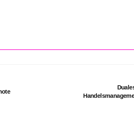
Duale
mote
Handelsmanagement
RSt