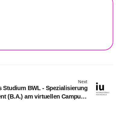
Next
s Studium BWL - Spezialisierung
 (B.A.) am virtuellen Campus -
ores GmbH c/o G-STAR Münster