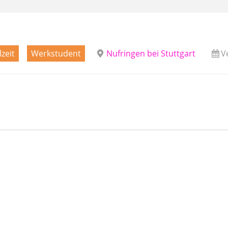
lzeit
Werkstudent
Nufringen bei Stuttgart
V