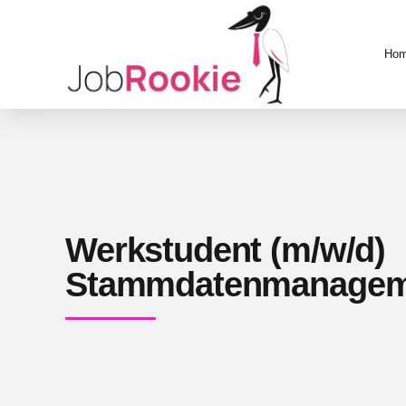
Ho
Werkstudent (m/w/d)
Stammdatenmanageme