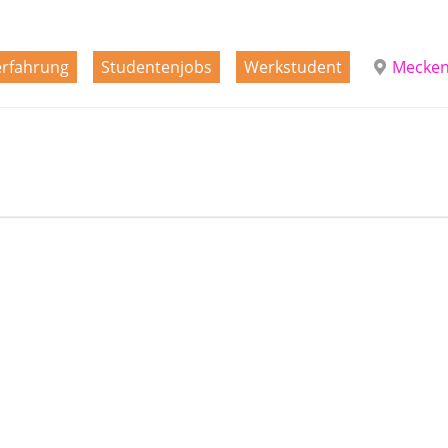
erfahrung
Studentenjobs
Werkstudent
Mecke