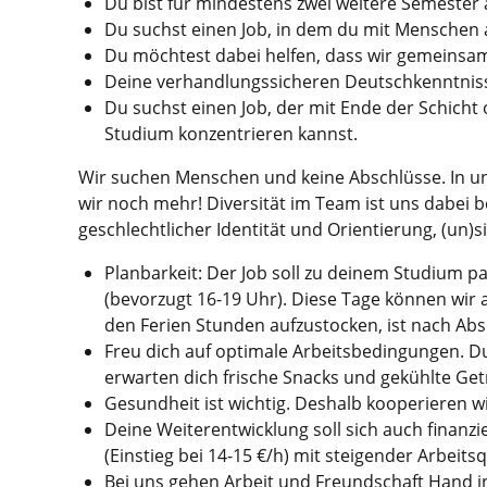
Du bist für mindestens zwei weitere Semester
Du suchst einen Job, in dem du mit Menschen a
Du möchtest dabei helfen, dass wir gemeinsam
Deine verhandlungssicheren Deutschkenntnisse 
Du suchst einen Job, der mit Ende der Schicht 
Studium konzentrieren kannst.
Wir suchen Menschen und keine Abschlüsse. In un
wir noch mehr! Diversität im Team ist uns dabei 
geschlechtlicher Identität und Orientierung, (un)
Planbarkeit: Der Job soll zu deinem Studium p
(bevorzugt 16-19 Uhr). Diese Tage können wir
den Ferien Stunden aufzustocken, ist nach Abs
Freu dich auf optimale Arbeitsbedingungen. D
erwarten dich frische Snacks und gekühlte Getr
Gesundheit ist wichtig. Deshalb kooperieren wir
Deine Weiterentwicklung soll sich auch finanz
(Einstieg bei 14-15 €/h) mit steigender Arbeits
Bei uns gehen Arbeit und Freundschaft Hand 