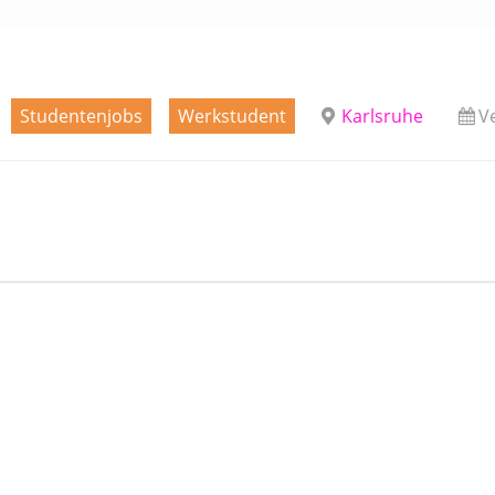
Studentenjobs
Werkstudent
Karlsruhe
V