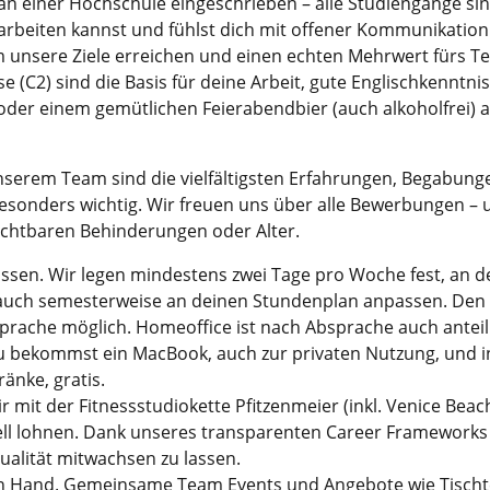
 an einer Hochschule eingeschrieben – alle Studiengänge si
rbeiten kannst und fühlst dich mit offener Kommunikation w
 unsere Ziele erreichen und einen echten Mehrwert fürs T
(C2) sind die Basis für deine Arbeit, gute Englischkenntni
oder einem gemütlichen Feierabendbier (auch alkoholfrei) a
serem Team sind die vielfältigsten Erfahrungen, Begabung
besonders wichtig. Wir freuen uns über alle Bewerbungen – 
sichtbaren Behinderungen oder Alter.
assen. Wir legen mindestens zwei Tage pro Woche fest, an d
 auch semesterweise an deinen Stundenplan anpassen. Den 
prache möglich. Homeoffice ist nach Absprache auch anteil
u bekommst ein MacBook, auch zur privaten Nutzung, und i
änke, gratis.
 mit der Fitnessstudiokette Pfitzenmeier (inkl. Venice Beach
iell lohnen. Dank unseres transparenten Career Frameworks
qualität mitwachsen zu lassen.
in Hand. Gemeinsame Team Events und Angebote wie Tischte