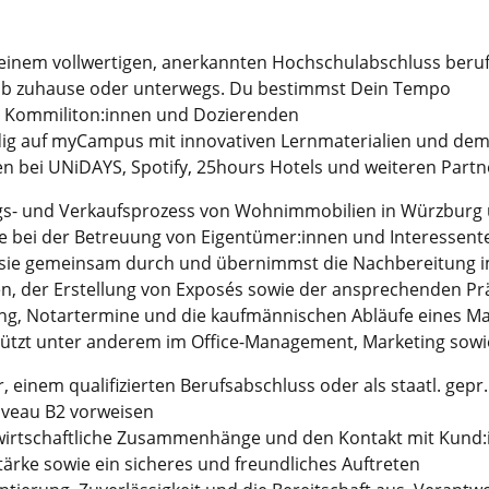
t einem vollwertigen, anerkannten Hochschulabschluss beruf
 ob zuhause oder unterwegs. Du bestimmst Dein Tempo
t Kommiliton:innen und Dozierenden
ndig auf myCampus mit innovativen Lernmaterialien und dem
ten bei UNiDAYS, Spotify, 25hours Hotels und weiteren Partn
ngs- und Verkaufsprozess von Wohnimmobilien in Würzbur
ie bei der Betreuung von Eigentümer:innen und Interessent
st sie gemeinsam durch und übernimmst die Nachbereitung 
en, der Erstellung von Exposés sowie der ansprechenden Pr
tung, Notartermine und die kaufmännischen Abläufe eines M
tützt unter anderem im Office-Management, Marketing sowi
, einem qualifizierten Berufsabschluss oder als staatl. gepr.
veau B2 vorweisen
bswirtschaftliche Zusammenhänge und den Kontakt mit Kund
rke sowie ein sicheres und freundliches Auftreten