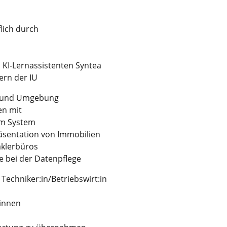
lich durch
 KI‑Lernassistenten Syntea
ern der IU
g und Umgebung
en mit
im System
äsentation von Immobilien
aklerbüros
e bei der Datenpflege
 Techniker:in/Betriebswirt:in
:innen