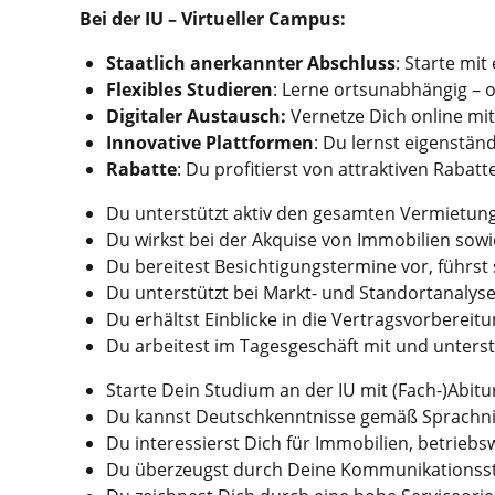
Bei der IU – Virtueller Campus:
Staatlich anerkannter Abschluss
: Starte mi
Flexibles Studieren
: Lerne ortsunabhängig –
Digitaler Austausch:
Vernetze Dich online mi
Innovative Plattformen
: Du lernst eigenstä
Rabatte
: Du profitierst von attraktiven Rabat
Du unterstützt aktiv den gesamten Vermietu
Du wirkst bei der Akquise von Immobilien sow
Du bereitest Besichtigungstermine vor, führ
Du unterstützt bei Markt- und Standortanalys
Du erhältst Einblicke in die Vertragsvorberei
Du arbeitest im Tagesgeschäft mit und unters
Starte Dein Studium an der IU mit (Fach-)Abitur
Du kannst Deutschkenntnisse gemäß Sprachni
Du interessierst Dich für Immobilien, betrie
Du überzeugst durch Deine Kommunikationsstä