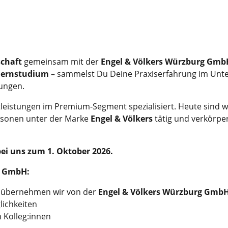
schaft
gemeinsam mit der
Engel & Völkers Würzburg Gm
 Fernstudium
– sammelst Du Deine Praxiserfahrung im Unter
tungen.
tleistungen im Premium-Segment spezialisiert. Heute sind w
ersonen unter der Marke
Engel & Völkers
tätig und verkörp
bei uns zum 1. Oktober
2026.
g GmbH:
s übernehmen wir von
der
Engel & Völkers Würzburg Gmb
lichkeiten
 Kolleg:innen