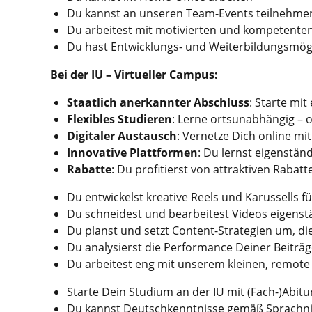
Du kannst an unseren Team-Events teilnehme
Du arbeitest mit motivierten und kompetenten
Du hast Entwicklungs- und Weiterbildungsmög
Bei der IU – Virtueller Campus:
Staatlich anerkannter Abschluss
: Starte mi
Flexibles Studieren
: Lerne ortsunabhängig –
Digitaler Austausch
: Vernetze Dich online m
Innovative Plattformen
: Du lernst eigenstä
Rabatte
: Du profitierst von attraktiven Rabat
Du entwickelst kreative Reels und Karussells 
Du schneidest und bearbeitest Videos eigenstä
Du planst und setzt Content-Strategien um, die
Du analysierst die Performance Deiner Beiträge
Du arbeitest eng mit unserem kleinen, remot
Starte Dein Studium an der IU mit (Fach-)Abitur
Du kannst Deutschkenntnisse gemäß Sprachn