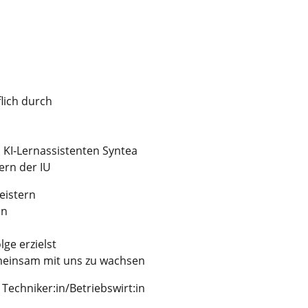
lich durch
 KI‑Lernassistenten Syntea
ern der IU
eistern
en
ge erzielst
emeinsam mit uns zu wachsen
 Techniker:in/Betriebswirt:in