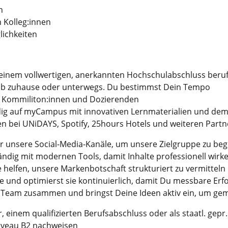
n
 Kolleg:innen
lichkeiten
t einem vollwertigen, anerkannten Hochschulabschluss beruf
 ob zuhause oder unterwegs. Du bestimmst Dein Tempo
it Kommiliton:innen und Dozierenden
ndig auf myCampus mit innovativen Lernmaterialien und dem
ten bei UNiDAYS, Spotify, 25hours Hotels und weiteren Partn
für unsere Social-Media-Kanäle, um unsere Zielgruppe zu beg
ndig mit modernen Tools, damit Inhalte professionell wirk
 helfen, unsere Markenbotschaft strukturiert zu vermitteln
 und optimierst sie kontinuierlich, damit Du messbare Erfol
e Team zusammen und bringst Deine Ideen aktiv ein, um g
, einem qualifizierten Berufsabschluss oder als staatl. gepr.
iveau B2 nachweisen